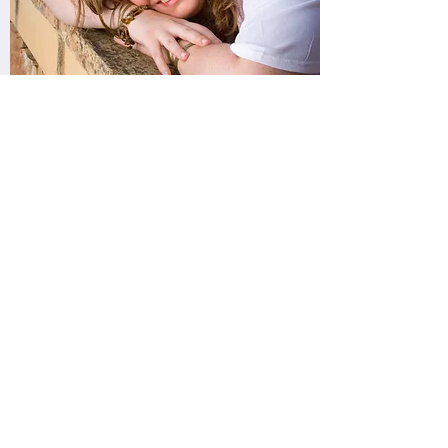
Volslank
Als je een volslank figuur hebt, is het
belangrijk dat je kleding goed past.
Lees verder
Geluk
Filosofen en psychologen zijn op
zoek naar wat ons gelukkig maakt.