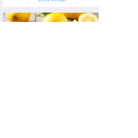
Waarom fruit gezond is
Fruit bevat vezels, belangrijke
vitamines en noodzakelijke mineralen.
Lees verder