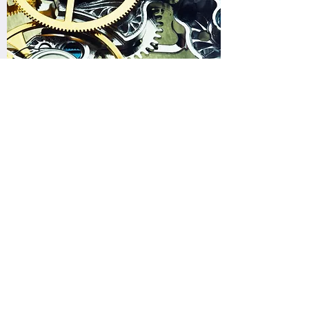
Mechanische horloges
Verzamelaars hebben een voorkeur
voor mechanische horloges.
Lees verder
Een fantastisch geschenk
Als kind kreeg ik het volledige werk