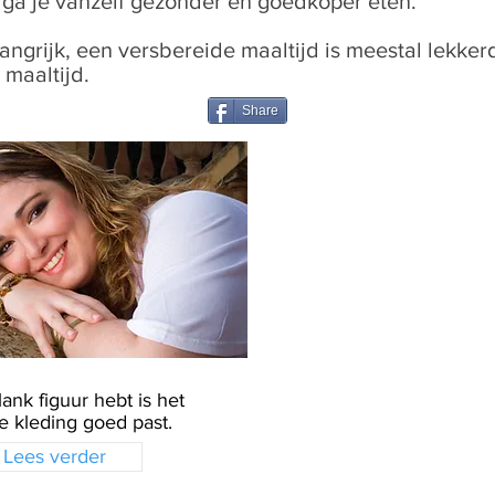
o ga je vanzelf gezonder en goedkoper eten.
angrijk, een versbereide maaltijd is meestal lekke
 maaltijd.
Share
lank figuur hebt is het
je kleding goed past.
Lees verder