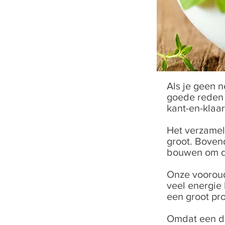
Als je geen 
goede reden 
kant-en-klaar
Het verzamel
groot. Boven
bouwen om de
Onze vooroud
veel energie 
een groot pr
Omdat een do