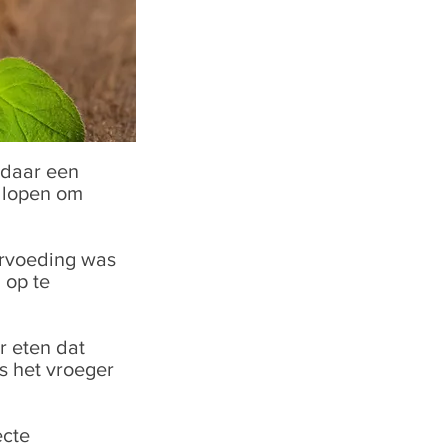
 daar een
 lopen om
ervoeding was
 op te
r eten dat
as het vroeger
ecte