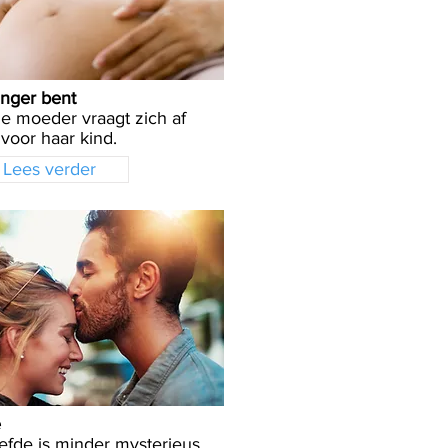
anger bent
e moeder vraagt zich af
 voor haar kind.
Lees verder
e
efde is minder mysterieus