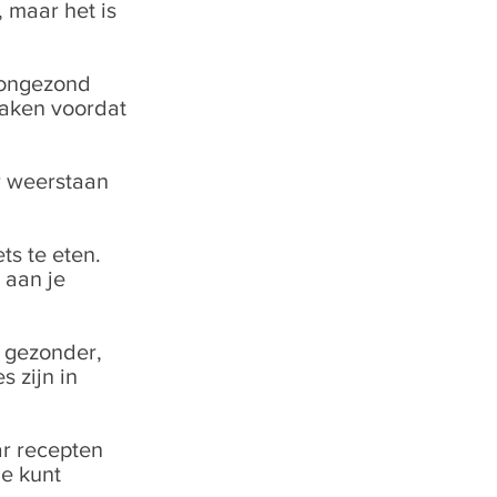
 maar het is
t ongezond
maken voordat
r weerstaan
ts te eten.
 aan je
n gezonder,
s zijn in
ar recepten
je kunt