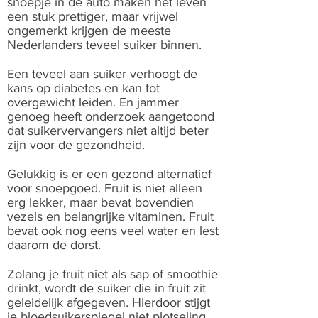
snoepje in de auto maken het leven
een stuk prettiger, maar vrijwel
ongemerkt krijgen de meeste
Nederlanders teveel suiker binnen.
Een teveel aan suiker verhoogt de
kans op diabetes en kan tot
overgewicht leiden. En jammer
genoeg heeft onderzoek aangetoond
dat suikervervangers niet altijd beter
zijn voor de gezondheid.
Gelukkig is er een gezond alternatief
voor snoepgoed. Fruit is niet alleen
erg lekker, maar bevat bovendien
vezels en belangrijke vitaminen. Fruit
bevat ook nog eens veel water en lest
daarom de dorst.
Zolang je fruit niet als sap of smoothie
drinkt, wordt de suiker die in fruit zit
geleidelijk afgegeven. Hierdoor stijgt
je bloedsuikerspiegel niet plotseling