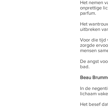
Het nemen v
onprettige l
parfum.
Het wantrouw
uitbreken va
Voor die tij
zorgde ervoo
mensen sam
De angst voo
bad.
Beau Brumme
In de negent
lichaam vake
Het besef da