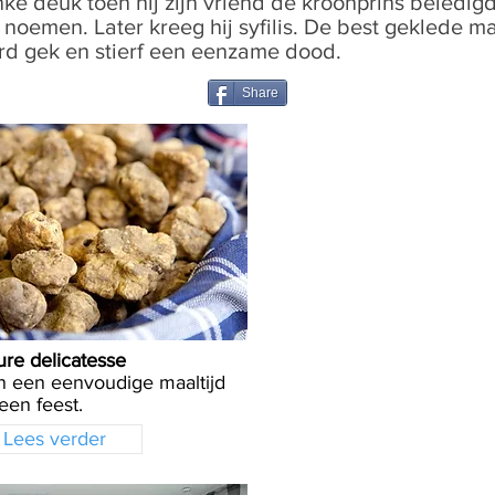
nke deuk toen hij zijn vriend de kroonprins beledi
 noemen. Later kreeg hij syfilis. De best geklede m
d gek en stierf een eenzame dood.
Share
ure delicatesse
n een eenvoudige maaltijd
een feest.
Lees verder