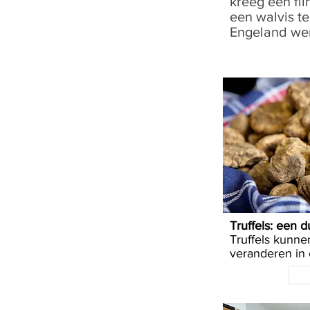
kreeg een fli
een walvis te
Engeland wer
Truffels: een d
Truffels kunne
veranderen in 