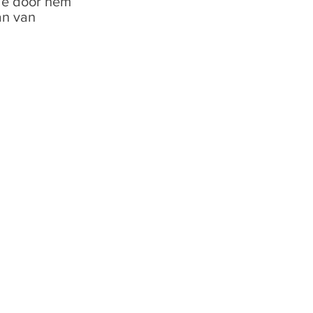
gde door hem
an van