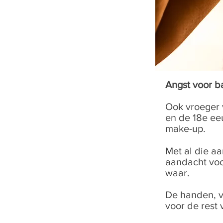
Angst voor b
Ook vroeger v
en de 18e ee
make-up.
Met al die aa
aandacht voo
waar.
De handen, v
voor de rest 