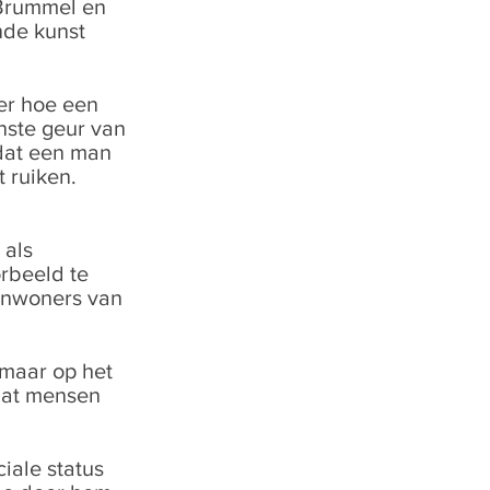
Brummel en
nde kunst
er hoe een
nste geur van
dat een man
 ruiken.
 als
rbeeld te
 inwoners van
 maar op het
 dat mensen
iale status