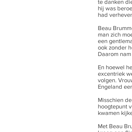
te danken di
hij was beroe
had verheve
Beau Brummel
man zich moe
een gentlema
ook zonder h
Daarom nam h
En hoewel he
excentriek w
volgen. Vrou
Engeland een
Misschien de
hoogtepunt v
kwamen kijken
Met Beau Brum