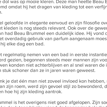
e dol was op mooie kleren.
Deze man heette Beau 
md omdat hij het dragen van kleding tot een verfij
n.
 geloofde in elegante eenvoud en zijn filosofie ov
t kleden is nog steeds relevant. Ook over de gewe
n had Beau Brummel een duidelijk idee. Hij vond 
et overdadig gebruik van parfum aangenaam moest
ij elke dag een bad.
t regelmatig nemen van een bad in eerste instantie
erd gezien, begonnen steeds meer mannen zijn voo
wen konden niet achterblijven en al snel waren de
 stuk schoner dan ze in jaren waren geweest.
nk je dat één man niet zoveel invloed kon hebben,
an zijn roem, werd zijn gevoel stijl zo bewonderd,
 hoe hij zijn kleding aantrok.
mel is het overigens niet goed afgelopen. Zijn soc