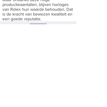
productieaantallen, blijven horloges
van Rolex hun waarde behouden. Dat
is de kracht van bewezen kwaliteit en
een goede reputatie.
Share
Brogues
Deze schoenen staan goed bij een
pak én bij een spijkerbroek.
Lees verder