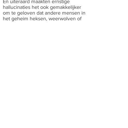
En uiteraard maakten ernstige
hallucinaties het ook gemakkelijker
om te geloven dat andere mensen in
het geheim heksen, weerwolven of
vampiers waren.
Gelukkig hoeven we ons
tegenwoordig geen zorgen meer te
maken over ergotamine. De laatste
grootschalige vergiftiging met deze
stof vond meer dan een halve eeuw
geleden plaats.
Share